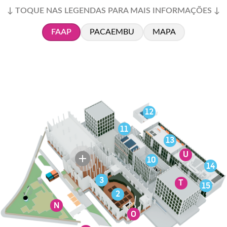
↓ TOQUE NAS LEGENDAS PARA MAIS INFORMAÇÕES ↓
FAAP
PACAEMBU
MAPA
12
11
13
U
10
14
3
T
15
2
N
O