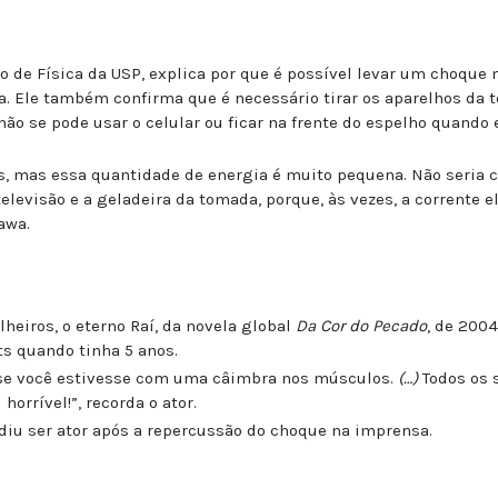
o de Física da USP, explica por que é possível levar um choque 
. Ele também confirma que é necessário tirar os aparelhos da
ão se pode usar o celular ou ficar na frente do espelho quando 
, mas essa quantidade de energia é muito pequena. Não seria 
elevisão e a geladeira da tomada, porque, às vezes, a corrente e
awa.
heiros, o eterno Raí, da novela global
Da Cor do Pecado
, de 2004
s quando tinha 5 anos.
o se você estivesse com uma câimbra nos músculos.
(…)
Todos os 
orrível!”, recorda o ator.
idiu ser ator após a repercussão do choque na imprensa.