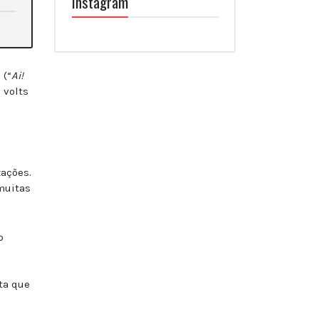
Instagram
 (“
Ai!
 volts
zações.
muitas
o
ta que