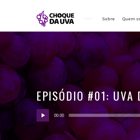
Sobre
Quem s
EPISÓDIO #01: UVA
Audio
00:00
Player