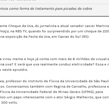
tricos como forma de tratamento para picadas de cobra
me Choque da Uva, do jornalista e atual senador Lasier Martins
lmoço
, na RBS TV, quando foi surpreendido por um choque de 220
a exposição da Festa da Uva, em Caxias do Sul (RS).
e virou meme e hoje já conta com mais de 6 milhões de visuali
na uva? E será que uva realmente conduz eletricidade? Essa e 
s neste episódio.
a, professor do Instituto de Física da Universidade de São Paul
icos. Conversamos também com Regina de Carvalho, professora e
ísica da Universidade Federal de Minas Gerais (UFMG), para
emos um papo interessante com o ator Sérgio Malheiros, que con
e 500 volts.