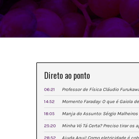
Direto ao ponto
06:21
Professor de Física Cláudio Furukaw
14:52
Momento Faraday: O que é Gaiola de
18:05
Manja do Assunto: Sérgio Malheiros 
25:20
Minha Vó Tá Certa? Preciso tirar o
28:52
Ajuda Aqui! Como eletricidade é cob