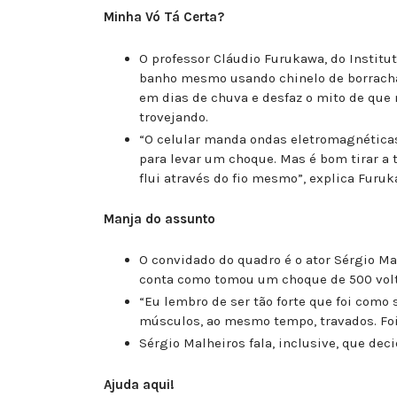
Minha Vó Tá Certa?
O professor Cláudio Furukawa, do Institut
banho mesmo usando chinelo de borracha
em dias de chuva e desfaz o mito de que n
trovejando.
“O celular manda ondas eletromagnéticas
para levar um choque. Mas é bom tirar a t
flui através do fio mesmo”, explica Furuk
Manja do assunto
O convidado do quadro é o ator Sérgio Mal
conta como tomou um choque de 500 volt
“Eu lembro de ser tão forte que foi com
músculos, ao mesmo tempo, travados. Foi h
Sérgio Malheiros fala, inclusive, que dec
Ajuda aqui!