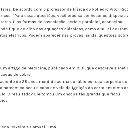
lares. De acordo com o professor de Física do Poliedro Vitor Ricc
ricos. “Para essas questões, você precisa conhecer os dispositi
tores. E as formas de associação: série e paralelo”, aconselha.
do fique de olho nas equações clássicas, como a 1ª Lei de Ohm
itos elétricos. Podem aparecer nas provas, ainda, questões sobr
 um artigo de Medicina, publicado em 1991, que descreve a inefi
icadas de cobra.
ciente de 28 anos mordido acima do lábio por sua serpente de
 o homem colocou o cabo de vela da ignição do carro em cima do
lo. O resultado? Ele tomou um choque tão grande que ficou
bios.
ilena Teixeira e Samuel Lima