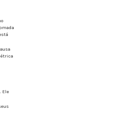
no
 tomada
está
causa
létrica
. Ele
seus