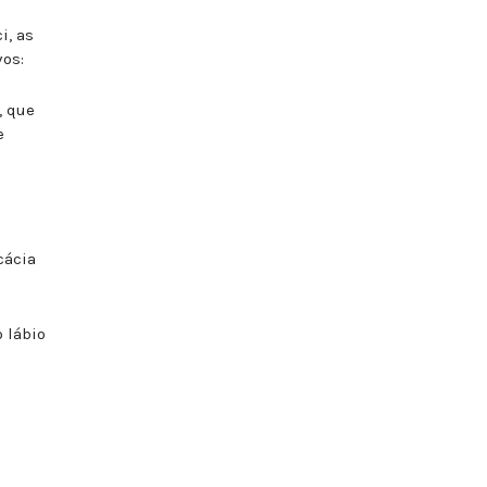
i, as
vos:
, que
e
cácia
 lábio