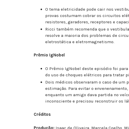
O tema eletricidade pode cair nos vestibu
provas costumam cobrar os circuitos elét
resistores, geradores, receptores e capaci
Ricci também recomenda que o vestibulan
resolve a maioria dos problemas de circu
eletrostática e eletromagnetismo.
Prêmio IgNobel
O Prêmio IgNobel deste episódio foi para
do uso de choques elétricos para tratar p
Dois médicos observaram o caso de um pa
estimação. Para evitar o envenenamento,
enquanto um amigo dava partida no veícu
inconsciente e precisou reconstruir os lá
Créditos
Produção:
Isaac de Oliveira, Marcela Coelho, M