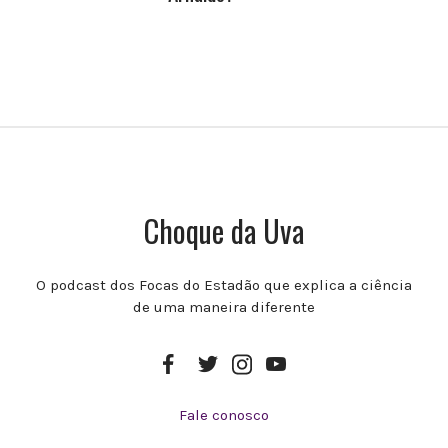
Choque da Uva
O podcast dos Focas do Estadão que explica a ciência
de uma maneira diferente
Acesse
Acesse
Acesse
Acesse
a
a
o
a
página
página
canal
página
do
do
do
do
Fale conosco
projeto
projeto
projeto
projeto
no
no
no
no
Facebook
Twitter
YouTube