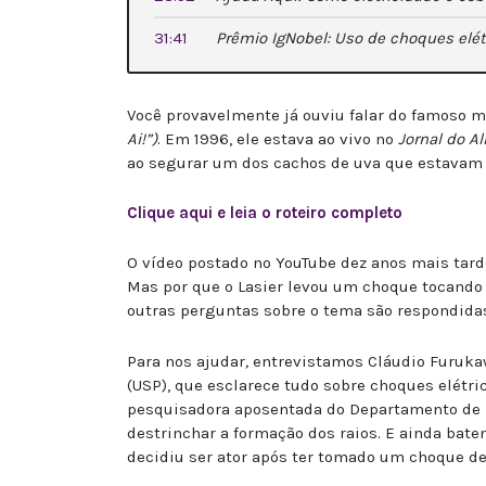
31:41
Prêmio IgNobel: Uso de choques elé
Você provavelmente já ouviu falar do famoso me
Ai!”)
. Em 1996, ele estava ao vivo no
Jornal do A
ao segurar um dos cachos de uva que estavam n
Clique aqui e leia o roteiro completo
O vídeo postado no YouTube dez anos mais tard
Mas por que o Lasier levou um choque tocando 
outras perguntas sobre o tema são respondida
Para nos ajudar
,
entrevistamos Cláudio Furukaw
(USP), que esclarece tudo sobre choques elétr
pesquisadora aposentada do Departamento de F
destrinchar a formação dos raios. E ainda bat
decidiu ser ator após ter tomado um choque d